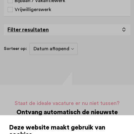
Bijbaan / Vakantiewerk
Vrijwilligerswerk
Filter resultaten
Sorteer op:
Staat de ideale vacature er nu niet tussen?
Ontvang automatisch de nieuwste
passende vacatures per mail.
Deze website maakt gebruik van
Op basis van jouw zoekopdracht (
aanpassen
)