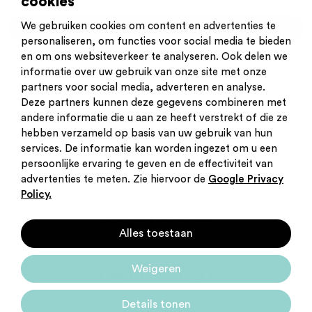
cookies
We gebruiken cookies om content en advertenties te
Ontvang alerts per mail
personaliseren, om functies voor social media te bieden
en om ons websiteverkeer te analyseren. Ook delen we
informatie over uw gebruik van onze site met onze
partners voor social media, adverteren en analyse.
Deze partners kunnen deze gegevens combineren met
andere informatie die u aan ze heeft verstrekt of die ze
Inschrijven nieuwsbrief
hebben verzameld op basis van uw gebruik van hun
Inloggen
services. De informatie kan worden ingezet om u een
Contact
persoonlijke ervaring te geven en de effectiviteit van
Privacy statement
advertenties te meten. Zie hiervoor de
Google Privacy
Cookies
Policy.
Startpunt voor jouw
Alles toestaan
carrière
Weigeren
Details tonen