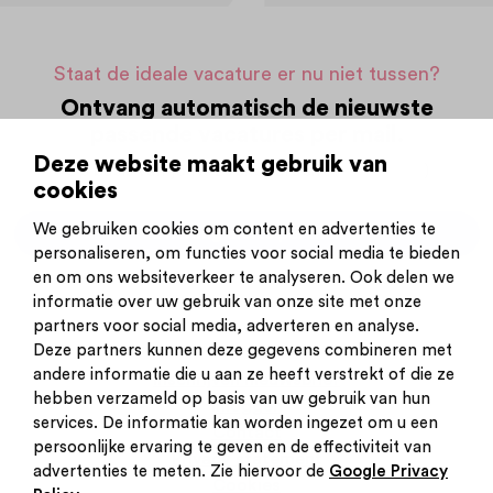
Staat de ideale vacature er nu niet tussen?
Ontvang automatisch de nieuwste
passende vacatures per mail.
Deze website maakt gebruik van
Op basis van jouw zoekopdracht (
aanpassen
)
cookies
We gebruiken cookies om content en advertenties te
Ontvang alerts per mail
personaliseren, om functies voor social media te bieden
en om ons websiteverkeer te analyseren. Ook delen we
informatie over uw gebruik van onze site met onze
partners voor social media, adverteren en analyse.
Deze partners kunnen deze gegevens combineren met
andere informatie die u aan ze heeft verstrekt of die ze
Inschrijven nieuwsbrief
hebben verzameld op basis van uw gebruik van hun
Inloggen
services. De informatie kan worden ingezet om u een
Contact
persoonlijke ervaring te geven en de effectiviteit van
Privacy statement
advertenties te meten. Zie hiervoor de
Google Privacy
Cookies