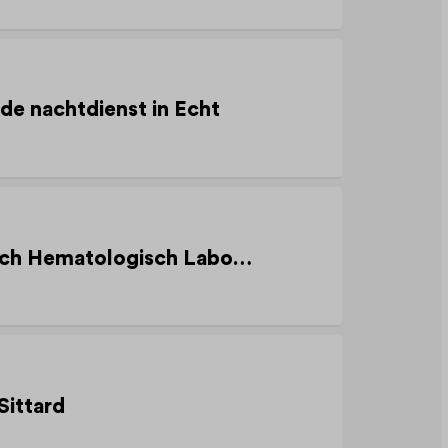
e nachtdienst in Echt
Analist Klinisch Chemisch Hematologisch Laboratorium (KCHL) – 36 uur per week
Sittard