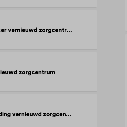
Schoonmaakmedewerker vernieuwd zorgcentrum
rnieuwd zorgcentrum
Medewerker dagbesteding vernieuwd zorgcentrum