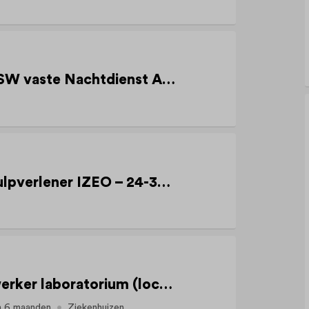
Verzorgende C of IG KSW vaste Nachtdienst Aldenhof in Born
Sociaal Pedagogisch Hulpverlener IZEO – 24-32 upw
Ondersteunend medewerker laboratorium (locatie Heerlen)
n 6 maanden
Ziekenhuizen