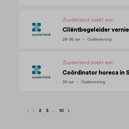
Zuyderland zoekt een
Cliëntbegeleider vern
28-36 uur
Ouderenzorg
Zuyderland zoekt een
Coördinator horeca in S
36 uur
Ouderenzorg
1
2
3
...
10