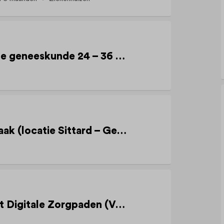
Verpleegkundige interne geneeskunde 24 – 36 upw
Medewerker Schoonmaak (locatie Sittard – Geleen, 24upw)
Implementatiespecialist Digitale Zorgpaden (Verandermanagement & Adoptie)