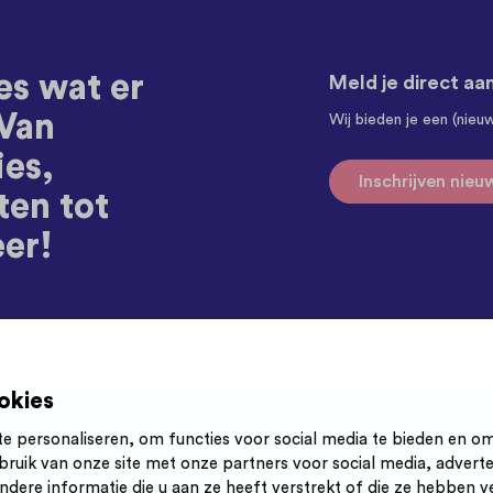
es wat er
Meld je direct aa
 Van
Wij bieden je een (nieu
ies,
Inschrijven nieu
ten tot
eer!
okies
e personaliseren, om functies voor social media te bieden en o
bruik van onze site met onze partners voor social media, advert
ere informatie die u aan ze heeft verstrekt of die ze hebben v