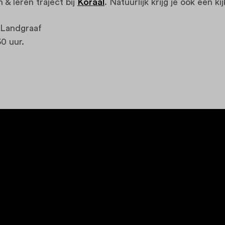
& leren traject bij
Koraal
.
Natuurlijk krijg je ook een ki
 Landgraaf
30 uur.