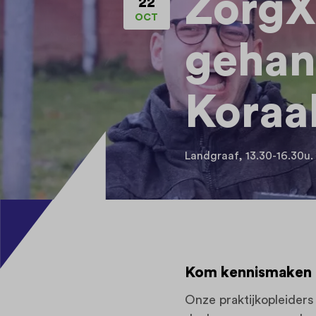
ZorgX
22
OCT
gehan
Koraa
Landgraaf, 13.30-16.30u.
Kom kennismaken m
Onze praktijkopleiders