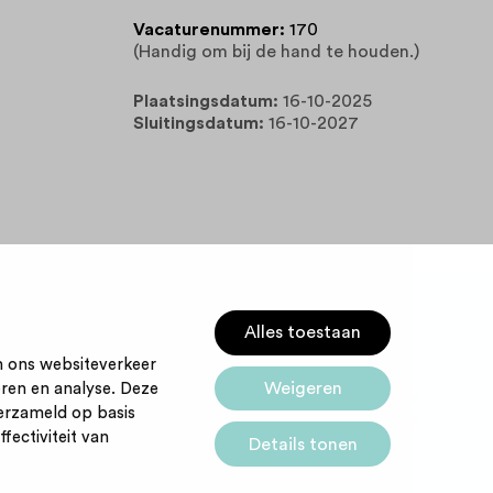
Vacaturenummer:
170
(Handig om bij de hand te houden.)
Plaatsingsdatum:
16-10-2025
Sluitingsdatum:
16-10-2027
Alles toestaan
m ons websiteverkeer
Weigeren
eren en analyse. Deze
Startpunt voor jouw
Cookies
erzameld op basis
carrière
fectiviteit van
Details tonen