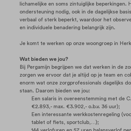
lichamelijke en soms zintuiglijke beperkingen. 
ondersteuning nodig, ook in de dagelijkse basi
verbaal of sterk beperkt, waardoor het observe
en individuele benadering belangrijk zijn.
Je komt te werken op onze woongroep in Her
Wat bieden we jou?
Bij Pergamijn begrijpen we dat werken in de z
zorgen we ervoor dat je altijd op je team en c
enorm wat onze zorgprofessionals dagelijks d
staan. Daarom bieden we jou:
Een salaris in overeenstemming met de 
€2.893,- max. €3.902,- o.b.v. 36 uur);
Een interessante werkkostenregeling (voo
tablet of fiets, sportclub,…);
144 verlofuren en 57 uren balansverlof per