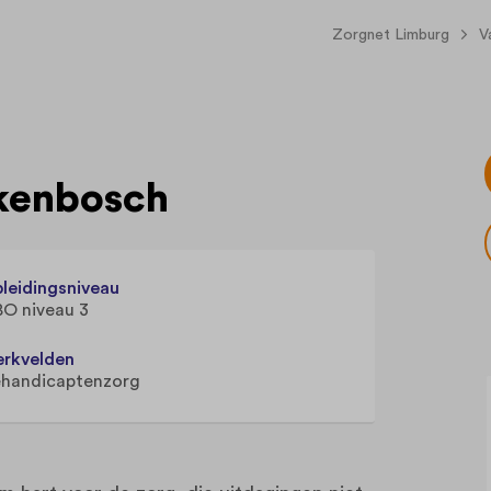
Zorgnet Limburg
V
rkenbosch
leidingsniveau
O niveau 3
rkvelden
handicaptenzorg