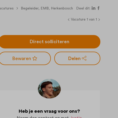
acatures
Begeleider, EMB, Herkenbosch
Deel dit:
Vacature 1 van 1
Direct solliciteren
Delen
Heb je een vraag voor ons?
Neem dan contact op met
Justin