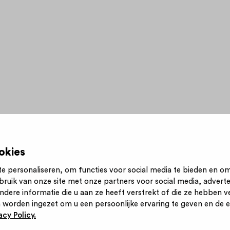
okies
e personaliseren, om functies voor social media te bieden en o
bruik van onze site met onze partners voor social media, advert
n nieuwsbrief
Inloggen
Contact
Privacy statement
ere informatie die u aan ze heeft verstrekt of die ze hebben v
 worden ingezet om u een persoonlijke ervaring te geven en de ef
cy Policy.