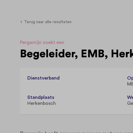
Terug naar alle resultaten
Pergamijn zoekt een
Begeleider, EMB, He
Dienstverband
Op
MB
Standplaats
We
Herkenbosch
Ge