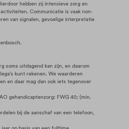
Hierdoor hebben zij intensieve zorg en
sactiviteiten. Communicatie is vaak non-
ren van signalen, gevoelige interpretatie
kenbosch.
org soms uitdagend kan zijn, en daarom
ollega’s kunt rekenen. We waarderen
oen en daar mag dan ook iets tegenover
CAO gehandicaptenzorg: FWG 40; (min.
rdelen bij de aanschaf van een telefoon,
 jaar op basis van een fulltime