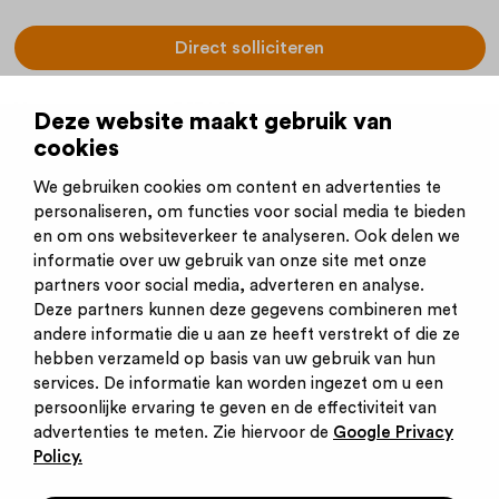
Direct solliciteren
Vacaturenummer:
3634621
Deze website maakt gebruik van
(Handig om bij de hand te houden.)
cookies
Plaatsingsdatum:
03-06-2026
We gebruiken cookies om content en advertenties te
Sluitingsdatum:
31-08-2026
personaliseren, om functies voor social media te bieden
en om ons websiteverkeer te analyseren. Ook delen we
informatie over uw gebruik van onze site met onze
partners voor social media, adverteren en analyse.
Deze partners kunnen deze gegevens combineren met
andere informatie die u aan ze heeft verstrekt of die ze
Inschrijven nieuwsbrief
hebben verzameld op basis van uw gebruik van hun
Inloggen
services. De informatie kan worden ingezet om u een
Contact
persoonlijke ervaring te geven en de effectiviteit van
Privacy statement
advertenties te meten. Zie hiervoor de
Google Privacy
Cookies
Policy.