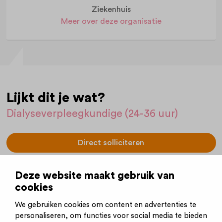
Ziekenhuis
Meer over deze organisatie
Lijkt dit je wat?
Dialyseverpleegkundige (24-36 uur)
Direct solliciteren
Vacaturenummer:
2025-685
Deze website maakt gebruik van
(Handig om bij de hand te houden.)
cookies
Plaatsingsdatum:
18-05-2026
We gebruiken cookies om content en advertenties te
Sluitingsdatum:
11-08-2026
personaliseren, om functies voor social media te bieden