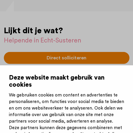
Lijkt dit je wat?
Helpende in Echt-Susteren
Direct solliciteren
Vacaturenummer:
6541
Deze website maakt gebruik van
(Handig om bij de hand te houden.)
cookies
Plaatsingsdatum:
20-02-2026
We gebruiken cookies om content en advertenties te
Sluitingsdatum:
31-12-2026
personaliseren, om functies voor social media te bieden
en om ons websiteverkeer te analyseren. Ook delen we
informatie over uw gebruik van onze site met onze
partners voor social media, adverteren en analyse.
Deze partners kunnen deze gegevens combineren met