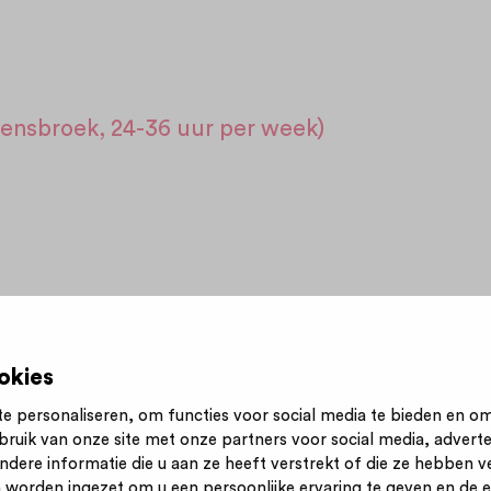
oensbroek, 24-36 uur per week)
okies
e personaliseren, om functies voor social media te bieden en o
bruik van onze site met onze partners voor social media, advert
n nieuwsbrief
Inloggen
Contact
Privacy statement
ere informatie die u aan ze heeft verstrekt of die ze hebben v
 worden ingezet om u een persoonlijke ervaring te geven en de ef