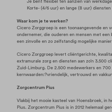
Je bent flexibel ten aanzien van werkdag
Korte- (4/6 uur) en lange (8 uur) dienst
Waar kom je te werken?
Cicero Zorggroep is een toonaangevende en 
ondernemer, die ouderen en mensen met een 
een zinvolle en zo zelfstandig mogelijke mani
Cicero Zorggroep levert cliëntgerichte, kwalita
extramurale zorg en diensten aan zo’n 3.500 cli
Zuid-Limburg. De 2.500 medewerkers en 700 vri
kernwaarden:?vriendelijk, vertrouwd en vakku
Zorgcentrum Pius
Vlakbij het mooie kasteel van Hoensbroek, in 
Pius. Zorgcentrum Pius is in 2012 helemaal g