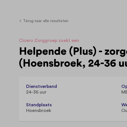
Terug naar alle resultaten
Cicero Zorggroep zoekt een
Helpende (Plus) - zor
(Hoensbroek, 24-36 u
Dienstverband
Op
24-36 uur
MB
Standplaats
We
Hoensbroek
Ou