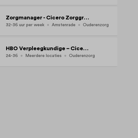
Zorgmanager - Cicero Zorggroep (Amstenrade, 32-36 uur per week)
32-36 uur per week
Amstenrade
Ouderenzorg
HBO Verpleegkundige – Cicero Zorggroep (Brunssum e.o., 24-36 uur per week)
24-36
Meerdere locaties
Ouderenzorg