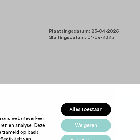
Plaatsingsdatum:
23-04-2026
Sluitingsdatum:
01-09-2026
Alles toestaan
m ons websiteverkeer
Weigeren
eren en analyse. Deze
Startpunt voor jouw
Cookies
erzameld op basis
carrière
fectiviteit van