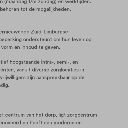
en (maandag t/m zondag) en werktijden.
en behoren tot de mogelijkheden.
vernieuwende Zuid-Limburgse
beperking ondersteunt om hun leven op
er vorm en inhoud te geven.
tief hoogstaande intra-, semi-, en
ënten, vanuit diverse zorglocaties in
jwilligers zijn aanspreekbaar op de
ndig.
het centrum van het dorp, ligt zorgcentrum
erenoveerd en heeft een moderne en