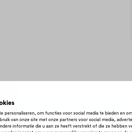
okies
e personaliseren, om functies voor social media te bieden en o
bruik van onze site met onze partners voor social media, advert
n nieuwsbrief
Inloggen
Contact
Privacy statement
ere informatie die u aan ze heeft verstrekt of die ze hebben v