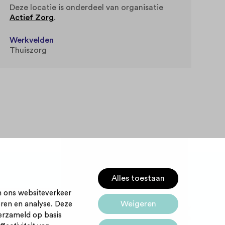
Deze locatie is onderdeel van organisatie
Actief Zorg
.
Werkvelden
Thuiszorg
Alles toestaan
m ons websiteverkeer
Weigeren
eren en analyse. Deze
Startpunt voor jouw
Cookies
erzameld op basis
carrière