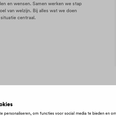
heden en wensen. Samen werken we stap
el van welzijn. Bij alles wat we doen
situatie centraal.
okies
e personaliseren, om functies voor social media te bieden en o