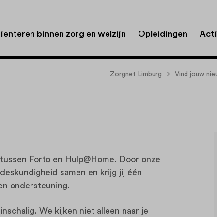
iënteren binnen zorg en welzijn
Opleidingen
Acti
Zorgnet Limburg
Vind jouw ni
 tussen Forto en Hulp@Home. Door onze
deskundigheid samen en krijg jij één
en ondersteuning.
nschalig. We kijken niet alleen naar je