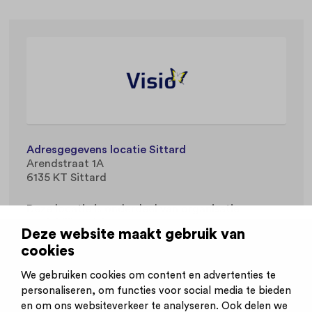
Adresgegevens locatie Sittard
Arendstraat 1A
6135 KT Sittard
Deze locatie is onderdeel van organisatie
Koninklijke Visio
.
Deze website maakt gebruik van
cookies
Werkvelden
Gehandicaptenzorg
We gebruiken cookies om content en advertenties te
personaliseren, om functies voor social media te bieden
en om ons websiteverkeer te analyseren. Ook delen we