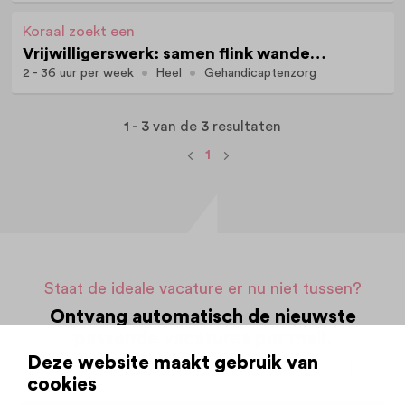
Koraal zoekt een
Vrijwilligerswerk: samen flink wandelen met Dylano (16 jaar)
2 - 36 uur per week
Heel
Gehandicaptenzorg
1 - 3
van de
3
resultaten
1
Staat de ideale vacature er nu niet tussen?
Ontvang automatisch de nieuwste
passende vacatures per mail.
Deze website maakt gebruik van
Op basis van jouw zoekopdracht (
aanpassen
)
cookies