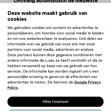
Ontvang automatisch de nieuwste
passende vacatures per mail.
Deze website maakt gebruik van
Op basis van jouw zoekopdracht (
aanpassen
)
cookies
We gebruiken cookies om content en advertenties te
Ontvang alerts per mail
personaliseren, om functies voor social media te bieden
en om ons websiteverkeer te analyseren. Ook delen we
informatie over uw gebruik van onze site met onze
partners voor social media, adverteren en analyse.
Deze partners kunnen deze gegevens combineren met
andere informatie die u aan ze heeft verstrekt of die ze
Inschrijven nieuwsbrief
hebben verzameld op basis van uw gebruik van hun
Inloggen
services. De informatie kan worden ingezet om u een
Contact
persoonlijke ervaring te geven en de effectiviteit van
Privacy statement
advertenties te meten. Zie hiervoor de
Google Privacy
Cookies
Policy.
Startpunt voor jouw
Alles toestaan
carrière