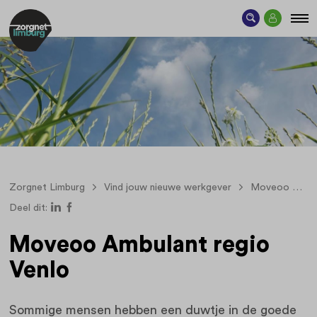
Zorgnet Limburg
Vind jouw nieuwe werkgever
Moveoo
M
Deel dit:
Moveoo Ambulant regio
Venlo
Sommige mensen hebben een duwtje in de goede