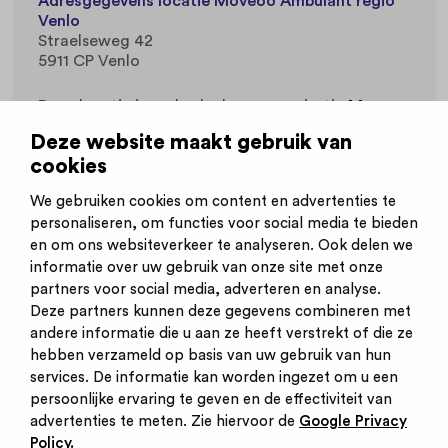
Adresgegevens locatie Moveoo Ambulant regio
Venlo
Straelseweg 42
5911 CP Venlo
Deze locatie is onderdeel van organisatie
Moveoo
.
Deze website maakt gebruik van
cookies
Werkvelden
Sociaal Werk
We gebruiken cookies om content en advertenties te
personaliseren, om functies voor social media te bieden
en om ons websiteverkeer te analyseren. Ook delen we
informatie over uw gebruik van onze site met onze
partners voor social media, adverteren en analyse.
Deze partners kunnen deze gegevens combineren met
andere informatie die u aan ze heeft verstrekt of die ze
Inschrijven nieuwsbrief
hebben verzameld op basis van uw gebruik van hun
Inloggen
services. De informatie kan worden ingezet om u een
Contact
persoonlijke ervaring te geven en de effectiviteit van
Privacy statement
advertenties te meten. Zie hiervoor de
Google Privacy
Cookies
Policy.