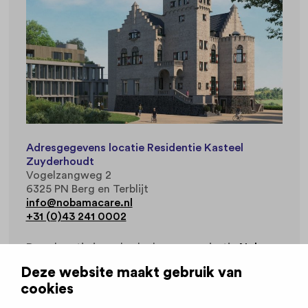
Adresgegevens locatie Residentie Kasteel
Zuyderhoudt
Vogelzangweg 2
6325 PN Berg en Terblijt
info@nobamacare.nl
+31 (0)43 241 0002
Deze locatie is onderdeel van organisatie
Nobama
Care
.
Deze website maakt gebruik van
cookies
Werkvelden
Thuiszorg
Ouderenzorg