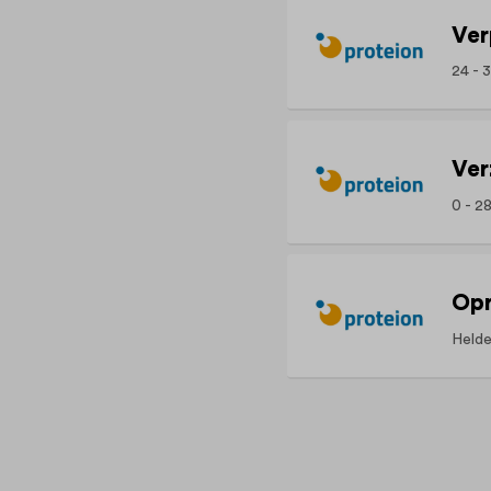
Ver
24 - 
Ver
0 - 28
Opr
Held