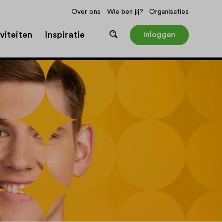
Over ons
Wie ben jij?
Organisaties
viteiten
Inspiratie
Inloggen