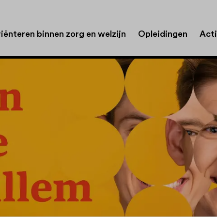
iënteren binnen zorg en welzijn
Opleidingen
Acti