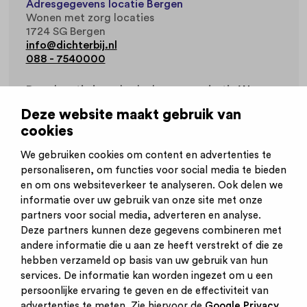
Adresgegevens locatie Bergen
Wonen met zorg locaties
1724 SG Bergen
info@dichterbij.nl
088 - 7540000
Deze locatie is onderdeel van organisatie
Wonen
met zorg
.
Deze website maakt gebruik van
cookies
Werkvelden
Gehandicaptenzorg
We gebruiken cookies om content en advertenties te
personaliseren, om functies voor social media te bieden
en om ons websiteverkeer te analyseren. Ook delen we
informatie over uw gebruik van onze site met onze
partners voor social media, adverteren en analyse.
Deze partners kunnen deze gegevens combineren met
andere informatie die u aan ze heeft verstrekt of die ze
Inschrijven nieuwsbrief
hebben verzameld op basis van uw gebruik van hun
Inloggen
services. De informatie kan worden ingezet om u een
Contact
persoonlijke ervaring te geven en de effectiviteit van
Privacy statement
advertenties te meten. Zie hiervoor de
Google Privacy