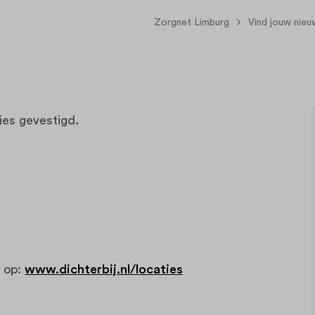
Zorgnet Limburg
Vind jouw nie
ies gevestigd.
n op:
www.dichterbij.nl/locaties