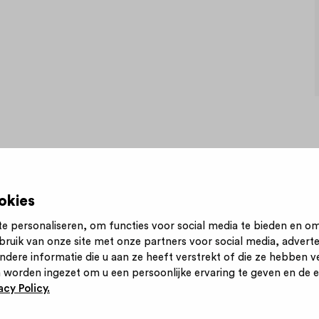
okies
e personaliseren, om functies voor social media te bieden en o
bruik van onze site met onze partners voor social media, advert
n nieuwsbrief
Inloggen
Contact
Privacy statement
ere informatie die u aan ze heeft verstrekt of die ze hebben v
 worden ingezet om u een persoonlijke ervaring te geven en de ef
cy Policy.