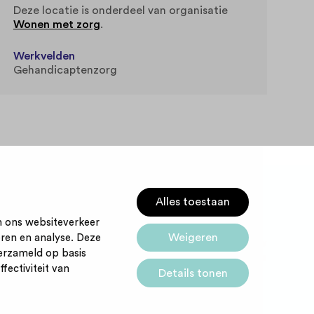
Deze locatie is onderdeel van organisatie
Wonen met zorg
.
Werkvelden
Gehandicaptenzorg
Alles toestaan
m ons websiteverkeer
Weigeren
eren en analyse. Deze
Startpunt voor jouw
Cookies
erzameld op basis
carrière
fectiviteit van
Details tonen