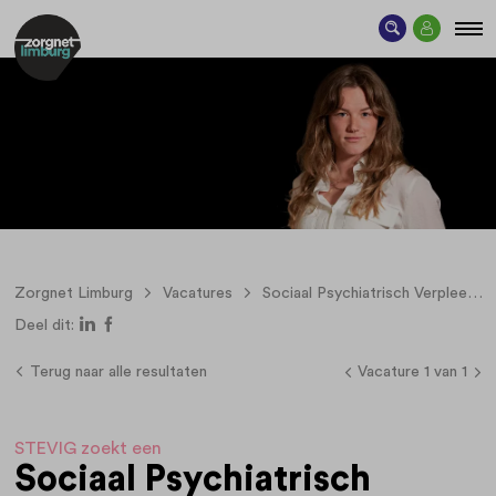
Zorgnet Limburg
Vacatures
Sociaal Psychiatrisch Verpleegkundige (SPV) I Met aandacht verbinden
Deel dit:
Terug naar alle resultaten
Vacature 1 van 1
STEVIG zoekt een
Sociaal Psychiatrisch