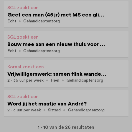
SGL zoekt een
Geef een man (45 jr) met MS een glimlach
Echt
Gehandicaptenzorg
SGL zoekt een
Bouw mee aan een nieuw thuis voor mensen met MS+ in Echt
Echt
Gehandicaptenzorg
Koraal zoekt een
Vrijwilligerswerk: samen flink wandelen met Dylano (16 jaar)
2 - 36 uur per week
Heel
Gehandicaptenzorg
SGL zoekt een
Word jij het maatje van André?
2 - 3 uur per week
Sittard
Gehandicaptenzorg
1 - 10
van de
26
resultaten