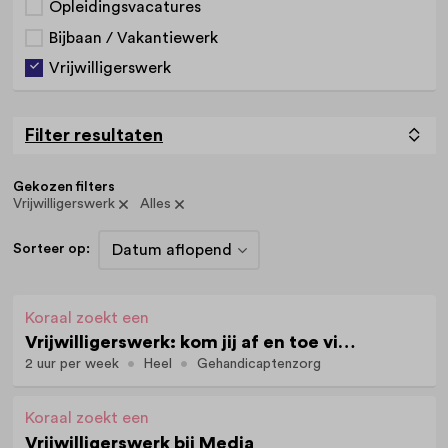
Opleidingsvacatures
Bijbaan / Vakantiewerk
Vrijwilligerswerk
Filter resultaten
Gekozen filters
Vrijwilligerswerk
Alles
Sorteer op:
Koraal zoekt een
Vrijwilligerswerk: kom jij af en toe vissen met Sjors?
2 uur per week
Heel
Gehandicaptenzorg
Koraal zoekt een
Vrijwilligerswerk bij Media