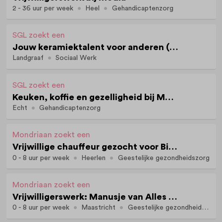
2 - 36 uur per week
Heel
Gehandicaptenzorg
SGL zoekt een
Jouw keramiektalent voor anderen (Landgraaf)
Landgraaf
Sociaal Werk
SGL zoekt een
Keuken, koffie en gezelligheid bij MS+ (Echt)
Echt
Gehandicaptenzorg
Mondriaan zoekt een
Vrijwillige chauffeur gezocht voor Bioboerderij De Heihof in Landgraaf
0 - 8 uur per week
Heerlen
Geestelijke gezondheidszorg
Mondriaan zoekt een
Vrijwilligerswerk: Manusje van Alles voor de Parkweg in Maastricht
0 - 8 uur per week
Maastricht
Geestelijke gezondheidszorg