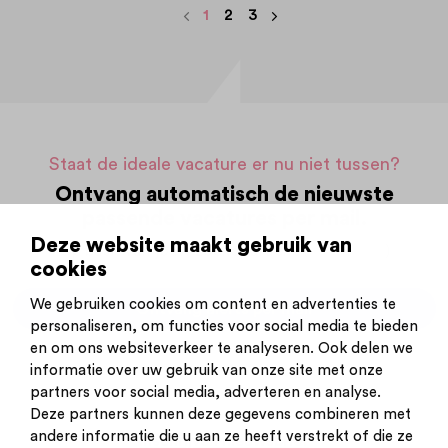
1
2
3
Staat de ideale vacature er nu niet tussen?
Ontvang automatisch de nieuwste
passende vacatures per mail.
Deze website maakt gebruik van
Op basis van jouw zoekopdracht (
aanpassen
)
cookies
We gebruiken cookies om content en advertenties te
Ontvang alerts per mail
personaliseren, om functies voor social media te bieden
en om ons websiteverkeer te analyseren. Ook delen we
informatie over uw gebruik van onze site met onze
partners voor social media, adverteren en analyse.
Deze partners kunnen deze gegevens combineren met
andere informatie die u aan ze heeft verstrekt of die ze
Inschrijven nieuwsbrief