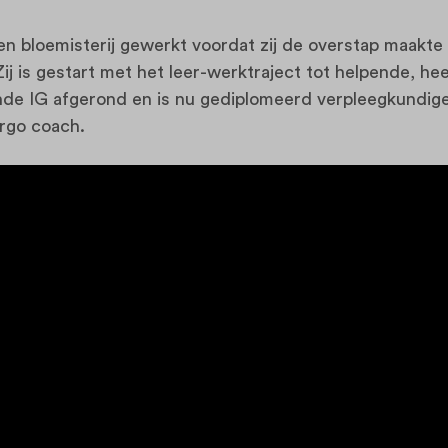
een bloemisterij gewerkt voordat zij de overstap maakte
Zij is gestart met het leer-werktraject tot helpende, he
nde IG afgerond en is nu gediplomeerd verpleegkundige
ergo coach.