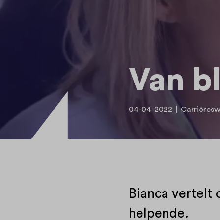
Van b
04-04-2022
|
Carrièresw
Bianca vertelt 
helpende.