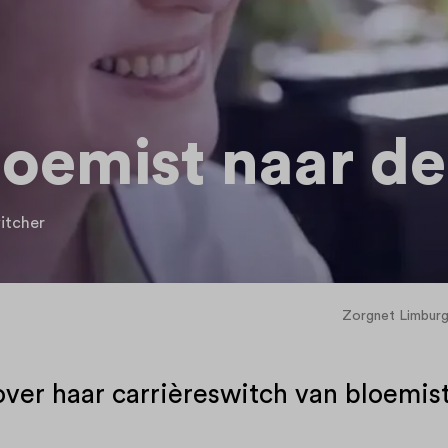
loemist naar de
itcher
Zorgnet Limbur
over haar carrièreswitch van bloemis