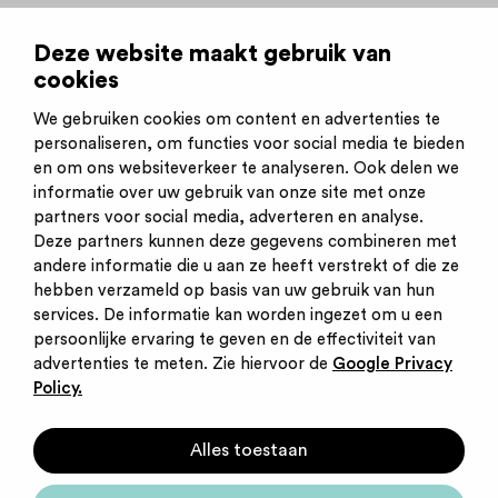
Deze website maakt gebruik van
Direct solliciteren
cookies
Plaatsingsdatum:
11-06-2026
We gebruiken cookies om content en advertenties te
Sluitingsdatum:
01-09-2026
personaliseren, om functies voor social media te bieden
en om ons websiteverkeer te analyseren. Ook delen we
informatie over uw gebruik van onze site met onze
partners voor social media, adverteren en analyse.
Deze partners kunnen deze gegevens combineren met
andere informatie die u aan ze heeft verstrekt of die ze
Inschrijven nieuwsbrief
hebben verzameld op basis van uw gebruik van hun
Inloggen
services. De informatie kan worden ingezet om u een
Contact
persoonlijke ervaring te geven en de effectiviteit van
Privacy statement
advertenties te meten. Zie hiervoor de
Google Privacy
Cookies
Policy.
Startpunt voor jouw
Alles toestaan
carrière