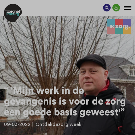
“ 'Mijn werk in de
gevangenis is voor de zorg
een goede basis geweest'”
09-03-2022
|
Ontdekdezorg week