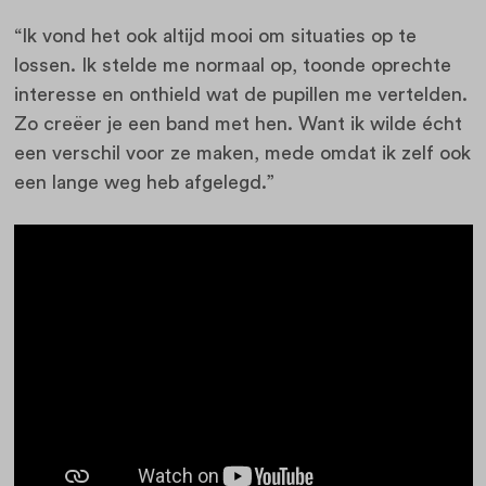
“Ik vond het ook altijd mooi om situaties op te
lossen. Ik stelde me normaal op, toonde oprechte
interesse en onthield wat de pupillen me vertelden.
Zo creëer je een band met hen. Want ik wilde écht
een verschil voor ze maken, mede omdat ik zelf ook
een lange weg heb afgelegd.”
Benieuwd naar meer verhalen over nieuw
werkgeluk, bekijk
onze playlist
!