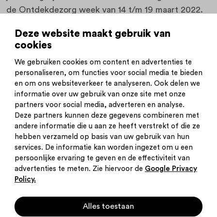
de Ontdekdezorg week van 14 t/m 19 maart 2022.
Doe mee met webinars en workshops en spreek
Deze website maakt gebruik van
mensen uit de sector. Meld je nu aan!
cookies
We gebruiken cookies om content en advertenties te
Bekijk de activiteitenagenda en meld je aan
personaliseren, om functies voor social media te bieden
en om ons websiteverkeer te analyseren. Ook delen we
informatie over uw gebruik van onze site met onze
partners voor social media, adverteren en analyse.
Deze partners kunnen deze gegevens combineren met
andere informatie die u aan ze heeft verstrekt of die ze
Inschrijven nieuwsbrief
hebben verzameld op basis van uw gebruik van hun
Inloggen
services. De informatie kan worden ingezet om u een
Contact
persoonlijke ervaring te geven en de effectiviteit van
Privacy statement
advertenties te meten. Zie hiervoor de
Google Privacy
Cookies
Policy.
Startpunt voor jouw
Alles toestaan
carrière