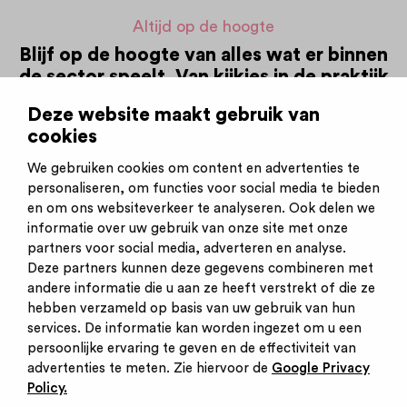
Altijd op de hoogte
Blijf op de hoogte van alles wat er binnen
de sector speelt. Van kijkjes in de praktijk
en voorlichtingsbijeenkomsten tot de
Deze website maakt gebruik van
nieuwste vacatures.
cookies
We gebruiken cookies om content en advertenties te
Schrijf je nu in voor de nieuwsbrief!
personaliseren, om functies voor social media te bieden
en om ons websiteverkeer te analyseren. Ook delen we
informatie over uw gebruik van onze site met onze
partners voor social media, adverteren en analyse.
Deze partners kunnen deze gegevens combineren met
andere informatie die u aan ze heeft verstrekt of die ze
Inschrijven nieuwsbrief
hebben verzameld op basis van uw gebruik van hun
Inloggen
services. De informatie kan worden ingezet om u een
Contact
persoonlijke ervaring te geven en de effectiviteit van
Privacy statement
advertenties te meten. Zie hiervoor de
Google Privacy
Cookies
Policy.