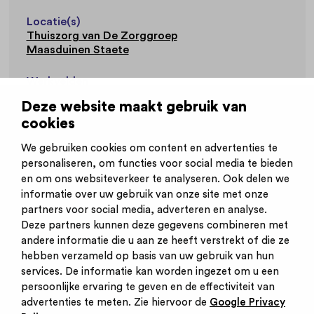
Locatie(s)
Thuiszorg van De Zorggroep
Maasduinen Staete
Werkvelden
Thuiszorg
Ouderenzorg
Deze website maakt gebruik van
cookies
Website
www.dezorggroep.nl
We gebruiken cookies om content en advertenties te
personaliseren, om functies voor social media te bieden
en om ons websiteverkeer te analyseren. Ook delen we
informatie over uw gebruik van onze site met onze
partners voor social media, adverteren en analyse.
Deze partners kunnen deze gegevens combineren met
andere informatie die u aan ze heeft verstrekt of die ze
Inschrijven nieuwsbrief
hebben verzameld op basis van uw gebruik van hun
Inloggen
services. De informatie kan worden ingezet om u een
Contact
persoonlijke ervaring te geven en de effectiviteit van
Privacy statement
advertenties te meten. Zie hiervoor de
Google Privacy
Cookies