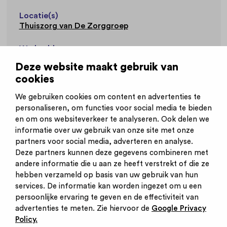
Locatie(s)
Thuiszorg van De Zorggroep
Werkvelden
Thuiszorg
Ouderenzorg
Deze website maakt gebruik van
cookies
Website
www.dezorggroep.nl
We gebruiken cookies om content en advertenties te
personaliseren, om functies voor social media te bieden
en om ons websiteverkeer te analyseren. Ook delen we
informatie over uw gebruik van onze site met onze
partners voor social media, adverteren en analyse.
Deze partners kunnen deze gegevens combineren met
andere informatie die u aan ze heeft verstrekt of die ze
Inschrijven nieuwsbrief
hebben verzameld op basis van uw gebruik van hun
Inloggen
services. De informatie kan worden ingezet om u een
Contact
persoonlijke ervaring te geven en de effectiviteit van
Privacy statement
advertenties te meten. Zie hiervoor de
Google Privacy
Cookies
Policy.