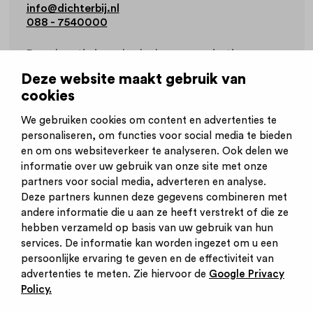
info@dichterbij.nl
088 - 7540000
Deze locatie is onderdeel van organisatie
Dagbesteding, leren en werken
.
Deze website maakt gebruik van
cookies
Werkvelden
Gehandicaptenzorg
We gebruiken cookies om content en advertenties te
personaliseren, om functies voor social media te bieden
en om ons websiteverkeer te analyseren. Ook delen we
informatie over uw gebruik van onze site met onze
partners voor social media, adverteren en analyse.
Deze partners kunnen deze gegevens combineren met
andere informatie die u aan ze heeft verstrekt of die ze
Inschrijven nieuwsbrief
hebben verzameld op basis van uw gebruik van hun
Inloggen
services. De informatie kan worden ingezet om u een
Contact
persoonlijke ervaring te geven en de effectiviteit van
Privacy statement
advertenties te meten. Zie hiervoor de
Google Privacy
Cookies
Policy.