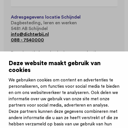
Adresgegevens locatie Schijndel
Dagbesteding, leren en werken
5481 AB Schijndel
info@dichterbij.nl
088 - 7540000
Deze locatie is onderdeel van organisatie
Dagbesteding, leren en werken
.
Deze website maakt gebruik van
cookies
Werkvelden
Gehandicaptenzorg
We gebruiken cookies om content en advertenties te
personaliseren, om functies voor social media te bieden
en om ons websiteverkeer te analyseren. Ook delen we
informatie over uw gebruik van onze site met onze
partners voor social media, adverteren en analyse.
Deze partners kunnen deze gegevens combineren met
andere informatie die u aan ze heeft verstrekt of die ze
Inschrijven nieuwsbrief
hebben verzameld op basis van uw gebruik van hun
Inloggen