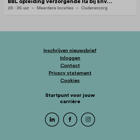
BBL opleiding verzorgende IG bij Envida (Werken en leren)
28 - 36 uur
Meerdere locaties
Ouderenzorg
Inschrijven nieuwsbrief
Inloggen
Contact
Privacy statement
Cookies
Startpunt voor jouw
carrière