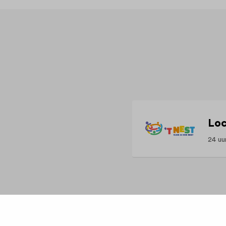
Loc
24 uu