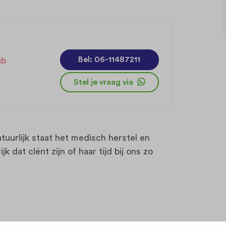
Bel: 06-11487211
ub
Stel je vraag via
uurlijk staat het medisch herstel en
k dat clënt zijn of haar tijd bij ons zo