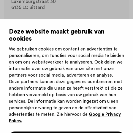
Luxemburgstraat 30
6135 LC Sittard
Deze locatie is onderdeel van organisatie
Meditta
Holding BV
.
Deze website maakt gebruik van
cookies
Werkvelden
Eerstelijnszorg
We gebruiken cookies om content en advertenties te
personaliseren, om functies voor social media te bieden
en om ons websiteverkeer te analyseren. Ook delen we
informatie over uw gebruik van onze site met onze
partners voor social media, adverteren en analyse.
Deze partners kunnen deze gegevens combineren met
andere informatie die u aan ze heeft verstrekt of die ze
Inschrijven nieuwsbrief
hebben verzameld op basis van uw gebruik van hun
Inloggen
services. De informatie kan worden ingezet om u een
Contact
persoonlijke ervaring te geven en de effectiviteit van
Privacy statement
advertenties te meten. Zie hiervoor de
Google Privacy
Cookies
Policy.
Startpunt voor jouw