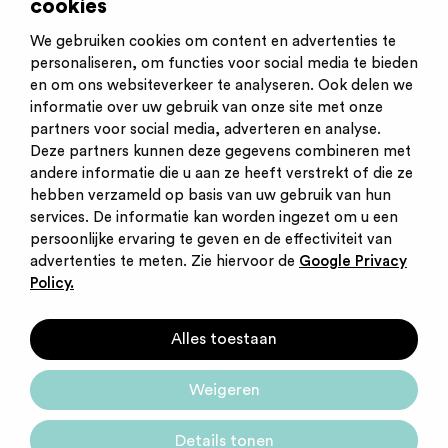
cookies
Werkvelden
Sociaal Werk
Kinderopvang
We gebruiken cookies om content en advertenties te
personaliseren, om functies voor social media te bieden
en om ons websiteverkeer te analyseren. Ook delen we
informatie over uw gebruik van onze site met onze
partners voor social media, adverteren en analyse.
Deze partners kunnen deze gegevens combineren met
andere informatie die u aan ze heeft verstrekt of die ze
Inschrijven nieuwsbrief
hebben verzameld op basis van uw gebruik van hun
Inloggen
services. De informatie kan worden ingezet om u een
Contact
persoonlijke ervaring te geven en de effectiviteit van
Privacy statement
advertenties te meten. Zie hiervoor de
Google Privacy
Cookies
Policy.
Startpunt voor jouw
Alles toestaan
carrière
Weigeren
Details tonen