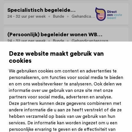
Specialistisch begeleider wonen in Bunde WBC Aan de Pas
24 - 32 uur per week
Bunde
Gehandicaptenzorg
(Persoonlijk) begeleider wonen WBC Tiny houses in Bunde
24 - 32 uur per week
Bunde
Gehandicaptenzorg
Deze website maakt gebruik van
cookies
Bekijk alle vacatures op deze locatie
We gebruiken cookies om content en advertenties te
personaliseren, om functies voor social media te bieden
en om ons websiteverkeer te analyseren. Ook delen we
informatie over uw gebruik van onze site met onze
partners voor social media, adverteren en analyse.
Deze partners kunnen deze gegevens combineren met
andere informatie die u aan ze heeft verstrekt of die ze
Inschrijven nieuwsbrief
hebben verzameld op basis van uw gebruik van hun
Inloggen
services. De informatie kan worden ingezet om u een
Contact
persoonlijke ervaring te geven en de effectiviteit van