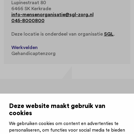
Lupinestraat 80
6466 SK Kerkrade
info-mensenorganisatie@sgl-zorg.nl
045-8000800
Deze locatie is onderdeel van organisatie
SGL
.
Werkvelden
Gehandicaptenzorg
Vacatures voor deze locatie
Deze website maakt gebruik van
cookies
Klusjesman / -vrouw voor WBC Kerkrade
We gebruiken cookies om content en advertenties te
4 uur per week
Kerkrade
Gehandicaptenzorg
personaliseren, om functies voor social media te bieden