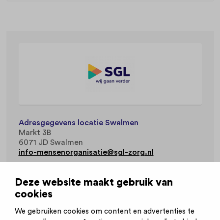
Adresgegevens locatie Swalmen
Markt 3B
6071 JD Swalmen
info-mensenorganisatie@sgl-zorg.nl
Deze locatie is onderdeel van organisatie
SGL
.
Deze website maakt gebruik van
cookies
Werkvelden
Gehandicaptenzorg
We gebruiken cookies om content en advertenties te