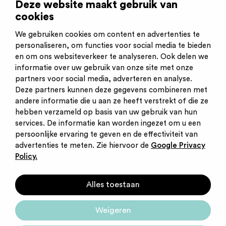
Deze website maakt gebruik van
cookies
Werkvelden
Gehandicaptenzorg
Jeugdzorg
Sociaal Werk
We gebruiken cookies om content en advertenties te
personaliseren, om functies voor social media te bieden
en om ons websiteverkeer te analyseren. Ook delen we
informatie over uw gebruik van onze site met onze
partners voor social media, adverteren en analyse.
Deze partners kunnen deze gegevens combineren met
andere informatie die u aan ze heeft verstrekt of die ze
Inschrijven nieuwsbrief
hebben verzameld op basis van uw gebruik van hun
Inloggen
services. De informatie kan worden ingezet om u een
Contact
persoonlijke ervaring te geven en de effectiviteit van
Privacy statement
advertenties te meten. Zie hiervoor de
Google Privacy
Cookies
Policy.
Startpunt voor jouw
Alles toestaan
carrière
Weigeren