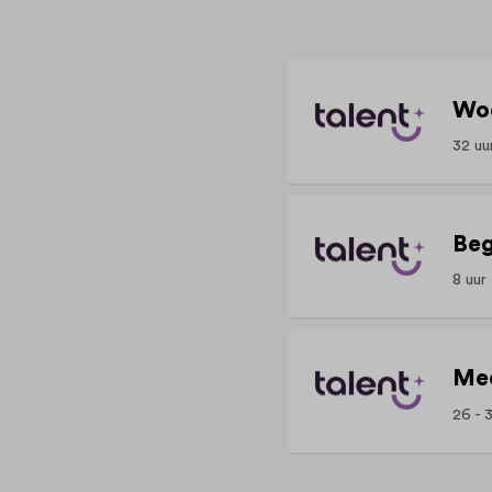
Woo
32 uu
Beg
8 uur
26 - 