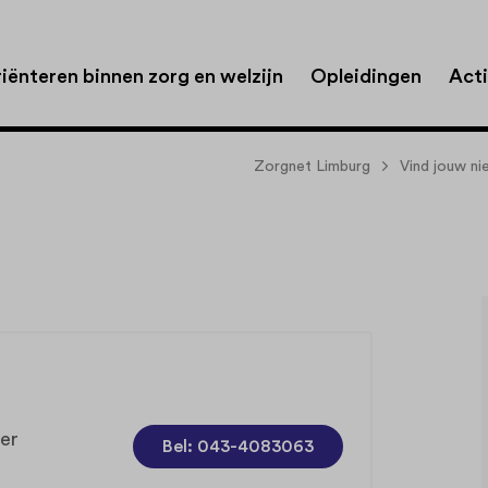
iënteren binnen zorg en welzijn
Opleidingen
Acti
Zorgnet Limburg
Vind jouw n
er
Bel: 043-4083063