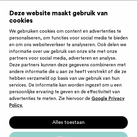
06-03-2022
|
Carrièreswitcher
|
Deze website maakt gebruik van
Ontdekdezorg week
cookies
Carrière-switcher Marc: ‘Ik heb veel over
mezelf geleerd’
We gebruiken cookies om content en advertenties te
personaliseren, om functies voor social media te bieden
en om ons websiteverkeer te analyseren. Ook delen we
informatie over uw gebruik van onze site met onze
partners voor social media, adverteren en analyse.
Deze partners kunnen deze gegevens combineren met
andere informatie die u aan ze heeft verstrekt of die ze
Inschrijven nieuwsbrief
hebben verzameld op basis van uw gebruik van hun
Inloggen
services. De informatie kan worden ingezet om u een
Contact
persoonlijke ervaring te geven en de effectiviteit van
Privacy statement
advertenties te meten. Zie hiervoor de
Google Privacy
Cookies
Policy.
Startpunt voor jouw
Alles toestaan
carrière