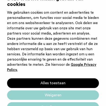
(Handig om bij de hand te houden.)
cookies
Plaatsingsdatum:
02-03-2026
We gebruiken cookies om content en advertenties te
Sluitingsdatum:
02-03-2028
personaliseren, om functies voor social media te bieden
en om ons websiteverkeer te analyseren. Ook delen we
informatie over uw gebruik van onze site met onze
partners voor social media, adverteren en analyse.
Deze partners kunnen deze gegevens combineren met
andere informatie die u aan ze heeft verstrekt of die ze
Inschrijven nieuwsbrief
hebben verzameld op basis van uw gebruik van hun
Inloggen
services. De informatie kan worden ingezet om u een
Contact
persoonlijke ervaring te geven en de effectiviteit van
Privacy statement
advertenties te meten. Zie hiervoor de
Google Privacy
Cookies
Policy.
Startpunt voor jouw
Alles toestaan
carrière
Weigeren