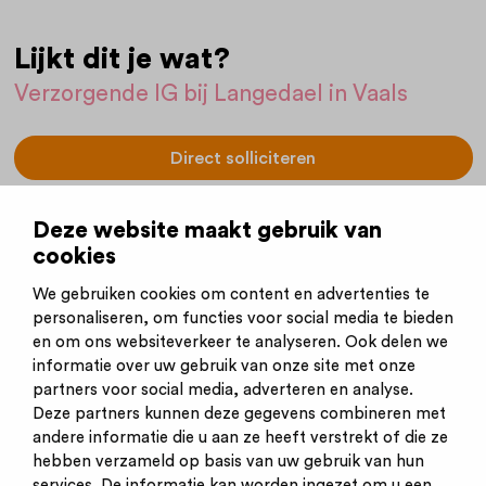
Lijkt dit je wat?
Verzorgende IG bij Langedael in Vaals
Direct solliciteren
Vacaturenummer:
3328
Deze website maakt gebruik van
(Handig om bij de hand te houden.)
cookies
Plaatsingsdatum:
02-03-2026
We gebruiken cookies om content en advertenties te
Sluitingsdatum:
02-03-2028
personaliseren, om functies voor social media te bieden
en om ons websiteverkeer te analyseren. Ook delen we
informatie over uw gebruik van onze site met onze
partners voor social media, adverteren en analyse.
Deze partners kunnen deze gegevens combineren met
andere informatie die u aan ze heeft verstrekt of die ze
Inschrijven nieuwsbrief
hebben verzameld op basis van uw gebruik van hun
Inloggen
services. De informatie kan worden ingezet om u een