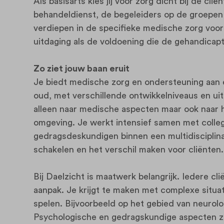
Als basisarts kies jij voor zorg dicht bij de c
behandeldienst, de begeleiders op de groepen 
verdiepen in de specifieke medische zorg voor
uitdaging als de voldoening die de gehandicap
Zo ziet jouw baan eruit
Je biedt medische zorg en ondersteuning aan e
oud, met verschillende ontwikkelniveaus en uit
alleen naar medische aspecten maar ook naar he
omgeving. Je werkt intensief samen met colle
gedragsdeskundigen binnen een multidisciplinai
schakelen en het verschil maken voor cliënten.
Bij Daelzicht is maatwerk belangrijk. Iedere cl
aanpak. Je krijgt te maken met complexe situa
spelen. Bijvoorbeeld op het gebied van neurolog
Psychologische en gedragskundige aspecten zijn