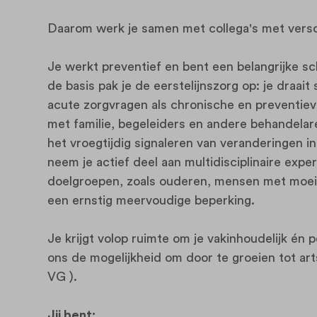
Daarom werk je samen met collega's met versc
Je werkt preventief en bent een belangrijke sc
de basis pak je de eerstelijnszorg op: je draai
acute zorgvragen als chronische en preventieve
met familie, begeleiders en andere behandelare
het vroegtijdig signaleren van veranderingen i
neem je actief deel aan multidisciplinaire expe
doelgroepen, zoals ouderen, mensen met moeil
een ernstig meervoudige beperking.
Je krijgt volop ruimte om je vakinhoudelijk én pe
ons de mogelijkheid om door te groeien tot art
VG ).
Jij bent: