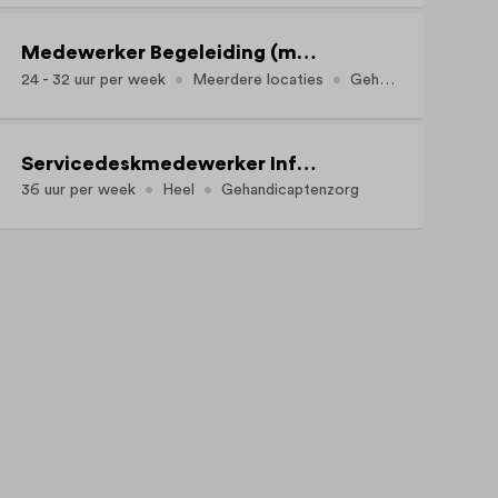
Medewerker Begeleiding (moeilijk verstaanbaar gedrag)
24 - 32 uur per week
Meerdere locaties
Gehandicaptenzorg
Servicedeskmedewerker Informatisering
36 uur per week
Heel
Gehandicaptenzorg