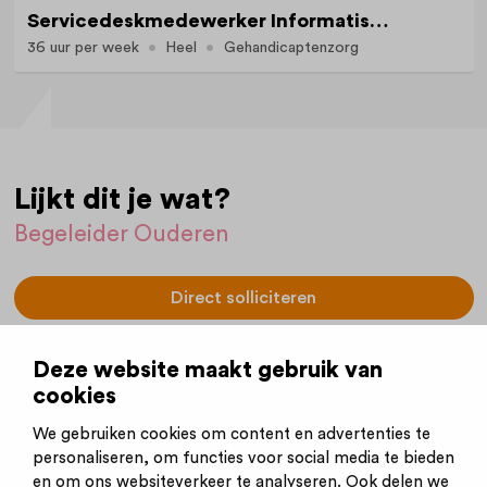
Servicedeskmedewerker Informatisering
36 uur per week
Heel
Gehandicaptenzorg
Lijkt dit je wat?
Begeleider Ouderen
Direct solliciteren
Vacaturenummer:
12
Deze website maakt gebruik van
(Handig om bij de hand te houden.)
cookies
Plaatsingsdatum:
06-01-2025
We gebruiken cookies om content en advertenties te
Sluitingsdatum:
06-01-2027
personaliseren, om functies voor social media te bieden
en om ons websiteverkeer te analyseren. Ook delen we