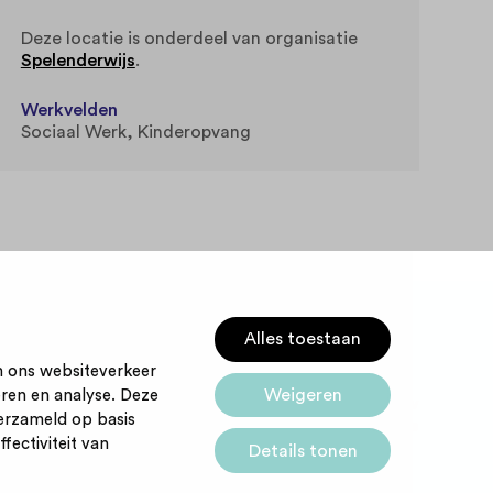
Deze locatie is onderdeel van organisatie
Spelenderwijs
.
Werkvelden
Sociaal Werk
Kinderopvang
Alles toestaan
m ons websiteverkeer
Weigeren
eren en analyse. Deze
Startpunt voor jouw
Cookies
erzameld op basis
carrière
fectiviteit van
Details tonen