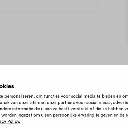
okies
e personaliseren, om functies voor social media te bieden en o
bruik van onze site met onze partners voor social media, advert
n nieuwsbrief
Inloggen
Contact
Privacy statement
ere informatie die u aan ze heeft verstrekt of die ze hebben v
 worden ingezet om u een persoonlijke ervaring te geven en de ef
cy Policy.