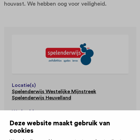
houvast. We hebben oog voor veiligheid.
Locatie(s)
Spelenderwijs Westelijke Mijnstreek
Spelenderwijs Heuvelland
Werkvelden
Kinderopvang
Deze website maakt gebruik van
cookies
Website
www.spelenderwijs.nl