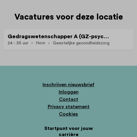
Vacatures voor deze locatie
Gedragswetenschapper A (GZ-psycholoog/ orthopedagoog-generalist) | Pleegzorg | 24-36 uur | Horn en Venlo
24 - 36 uur
Horn
Geestelijke gezondheidszorg
Inschrijven nieuwsbrief
Inloggen
Contact
Privacy statement
Cookies
Startpunt voor jouw
carrière