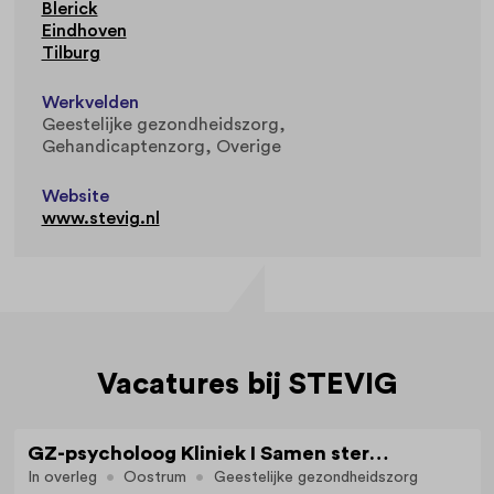
Blerick
Eindhoven
Tilburg
Werkvelden
Geestelijke gezondheidszorg
Gehandicaptenzorg
Overige
Website
www.stevig.nl
Vacatures bij STEVIG
GZ-psycholoog Kliniek I Samen sterk voor groei, herstel en kwaliteit van leven
In overleg
Oostrum
Geestelijke gezondheidszorg