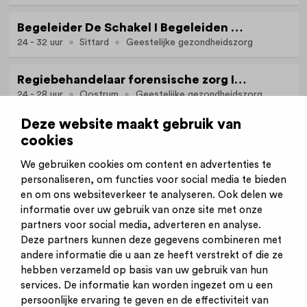
Begeleider De Schakel I Begeleiden met lef, begrenzen met hart
24 - 32 uur
Sittard
Geestelijke gezondheidszorg
Regiebehandelaar forensische zorg I Samen bouwen aan herstel en veiligheid
24 - 28 uur
Oostrum
Geestelijke gezondheidszorg
Deze website maakt gebruik van
cookies
Bekijk alle vacatures van STEVIG
We gebruiken cookies om content en advertenties te
personaliseren, om functies voor social media te bieden
en om ons websiteverkeer te analyseren. Ook delen we
informatie over uw gebruik van onze site met onze
partners voor social media, adverteren en analyse.
Deze partners kunnen deze gegevens combineren met
andere informatie die u aan ze heeft verstrekt of die ze
Inschrijven nieuwsbrief
hebben verzameld op basis van uw gebruik van hun
Inloggen
services. De informatie kan worden ingezet om u een
Contact
persoonlijke ervaring te geven en de effectiviteit van